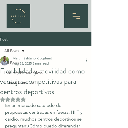
Post
All Posts
Martin Saldaño Krogslund
All Posts
Aug 25, 2025
3 min read
Flexibilidad y movilidad como
Industry Perspectives
ventajas competitivas para
Fitness Frontline
centros deportivos
Rated NaN out of 5 stars.
En un mercado saturado de 
propuestas centradas en fuerza, HIIT y 
cardio, muchos centros deportivos se 
preguntan:¿Cómo puedo diferenciar 