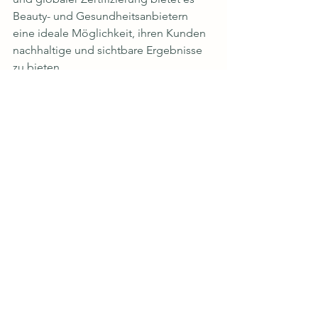
Beauty- und Gesundheitsanbietern 
eine ideale Möglichkeit, ihren Kunden 
nachhaltige und sichtbare Ergebnisse 
zu bieten.
Möchtest du mehr erfahren, wie 
Onnafit dein Business bereichern 
kann? 
Kontaktiere uns bei FitLink
 und 
werde Teil der Bewegung hin zu 
smarter, moderner Körperformung!
See All
Recent Posts