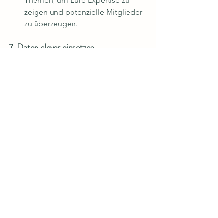
Themen, um Eure Expertise zu 
zeigen und potenzielle Mitglieder 
zu überzeugen.
7. Daten clever einsetzen
Eure Mitgliederdaten können Euch 
helfen, gezielt Kosten zu senken und 
unnötige Ausgaben zu vermeiden.
Analysiert die Nutzung von Kursen 
und Geräten:
 Findet heraus, 
welche Angebote gut ankommen, 
und passt Euren Fokus darauf an.
Identifiziert 
Kostentreiber:
 Überprüft Eure 
monatlichen Ausgaben, um 
Bereiche mit Einsparpotenzial zu 
erkennen.
Holt Mitglieder-Feedback 
ein:
 Fragt regelmäßig nach, 