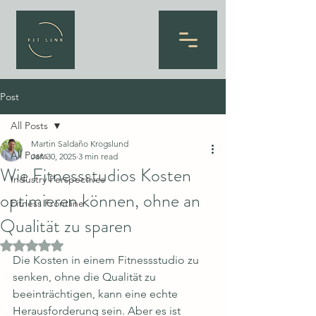
Post
All Posts
Martin Saldaño Krogslund
All Posts
Jan 30, 2025
3 min read
Wie Fitnessstudios Kosten
Industry Perspectives
optimieren können, ohne an
Fitness Frontline
Qualität zu sparen
Rated NaN out of 5 stars.
Die Kosten in einem Fitnessstudio zu 
senken, ohne die Qualität zu 
beeinträchtigen, kann eine echte 
Herausforderung sein. Aber es ist 