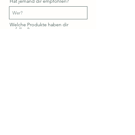
Hat jemand dir empfohlen?
Welche Produkte haben dir
gefallen?
Ich habe die
Datenschutzerklärung
gelesen und aktzeptiert
Absenden
Ich möchte mehr Informationen